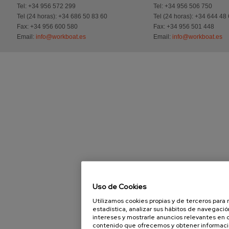
Tel: +34 956 572 299
Tel: +34 956 506 750
Tel (24 horas): +34 686 50 83 60
Tel (24 horas): +34 644 48
Fax: +34 956 600 580
Fax: +34 956 501 448
Email:
info@workboat.es
Email:
info@workboat.es
Uso de Cookies
Utilizamos cookies propias y de terceros para 
estadística, analizar sus hábitos de navegación,
intereses y mostrarle anuncios relevantes en ot
contenido que ofrecemos y obtener informació